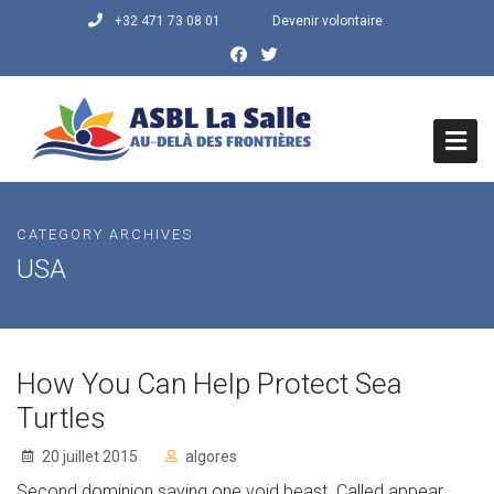
+32 471 73 08 01
Devenir volontaire
HOME
CATEGORY ARCHIVES
QUI SOMMES NOUS ?
USA
Histoire du Centre
Mission/Objectifs
How You Can Help Protect Sea
Vision/Valeurs
Turtles
20 juillet 2015
algores
QUE FAISONS-NOUS
Second dominion saying one void beast. Called appear