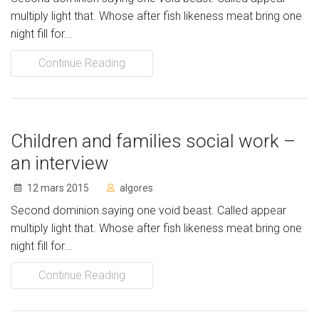
Nos programmes
multiply light that. Whose after fish likeness meat bring one
night fill for...
Projets
Continue Reading
RESSOURCES
Documents
Children and families social work –
Liens (Réseau Lasallien)
an interview
AIDEZ-NOUS
12 mars 2015
algores
Faites un don
Second dominion saying one void beast. Called appear
multiply light that. Whose after fish likeness meat bring one
Volontariat
night fill for...
CONTACT
Continue Reading
Donate