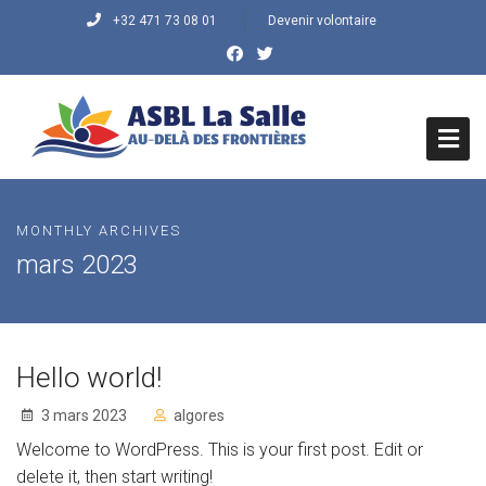
+32 471 73 08 01
Devenir volontaire
HOME
MONTHLY ARCHIVES
QUI SOMMES NOUS ?
mars 2023
Histoire du Centre
Mission/Objectifs
Hello world!
Vision/Valeurs
3 mars 2023
algores
Welcome to WordPress. This is your first post. Edit or
QUE FAISONS-NOUS
delete it, then start writing!