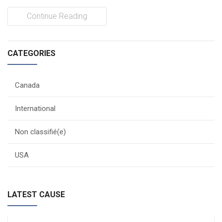
Nos programmes
Continue Reading
Projets
CATEGORIES
RESSOURCES
Documents
Canada
Liens (Réseau Lasallien)
International
AIDEZ-NOUS
Non classifié(e)
Faites un don
USA
Volontariat
CONTACT
LATEST CAUSE
Donate