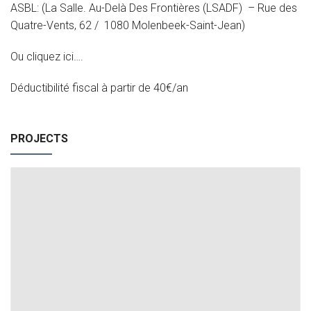
ASBL: (La Salle. Au-Delà Des Frontières (LSADF) – Rue des
Nos programmes
Quatre-Vents, 62 / 1080 Molenbeek-Saint-Jean)
Projets
Ou cliquez ici….
RESSOURCES
Déductibilité fiscal à partir de 40€/an
Documents
PROJECTS
Liens (Réseau Lasallien)
AIDEZ-NOUS
Faites un don
Volontariat
CONTACT
Donate