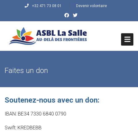
+32 471 73 08 01
Devenir volontaire
HOME
Faites un don
QUI SOMMES NOUS ?
Histoire du Centre
Soutenez-nous avec un don:
Mission/Objectifs
IBAN: BE34 7330 6840 0790
Vision/Valeurs
Swift: KREDBEBB
QUE FAISONS-NOUS