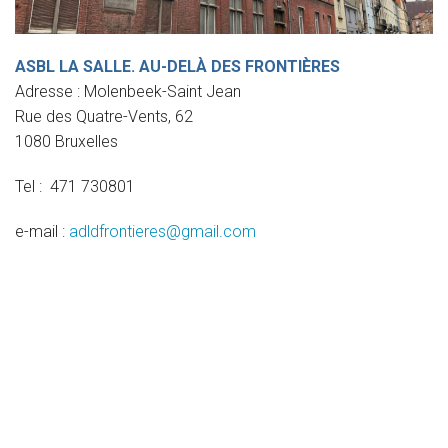
Nos programmes
Projets
ASBL LA SALLE. AU-DELÀ DES FRONTIÈRES
Adresse : Molenbeek-Saint Jean
RESSOURCES
Rue des Quatre-Vents, 62
1080 Bruxelles
Documents
Tel : 471 730801
Liens (Réseau Lasallien)
e-mail :
adldfrontieres@gmail.com
AIDEZ-NOUS
Faites un don
Volontariat
CONTACT
Donate