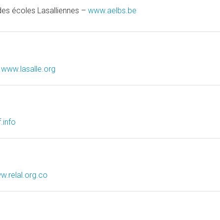
des écoles Lasalliennes –
www.aelbs.be
–
www.lasalle.org
.info
w.relal.org.co