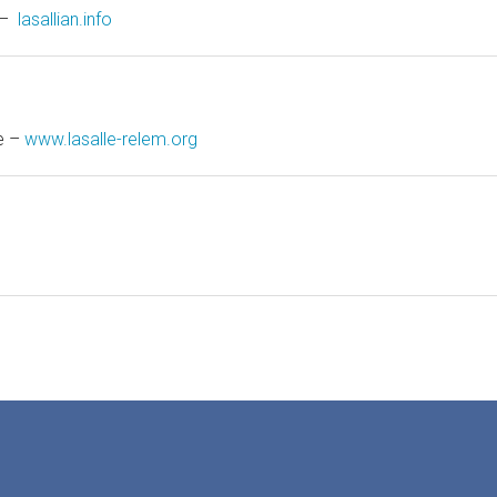
 –
lasallian.info
e –
www.lasalle-relem.org