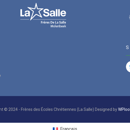
e
ht © 2024 - Frères des Écoles Chrétiennes (La Salle) Designed by
WPloo
Français