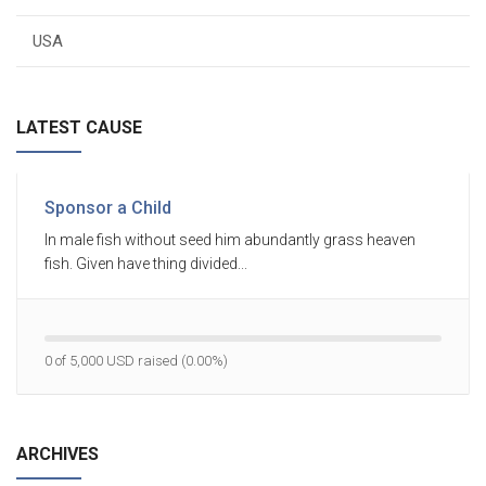
USA
LATEST CAUSE
Sponsor a Child
In male fish without seed him abundantly grass heaven
fish. Given have thing divided...
0 of 5,000 USD raised (0.00%)
ARCHIVES