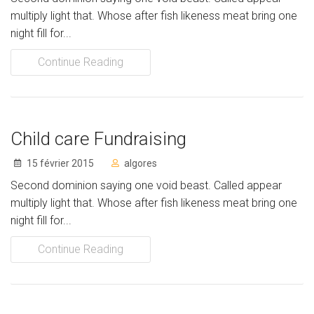
Nos programmes
multiply light that. Whose after fish likeness meat bring one
night fill for...
Projets
Continue Reading
RESSOURCES
Documents
Child care Fundraising
Liens (Réseau Lasallien)
15 février 2015
algores
AIDEZ-NOUS
Second dominion saying one void beast. Called appear
multiply light that. Whose after fish likeness meat bring one
Faites un don
night fill for...
Volontariat
Continue Reading
CONTACT
Donate