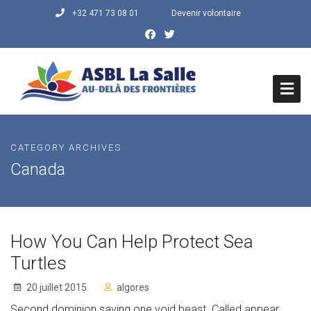
+32 471 73 08 01
Devenir volontaire
HOME
CATEGORY ARCHIVES
QUI SOMMES NOUS ?
Canada
Histoire du Centre
Mission/Objectifs
How You Can Help Protect Sea
Vision/Valeurs
Turtles
20 juillet 2015
algores
QUE FAISONS-NOUS
Second dominion saying one void beast. Called appear